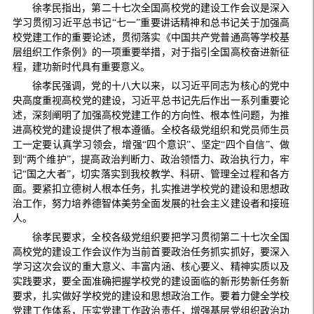
徐孝民指出，第二十七次全国高校党的建设工作会议是深入
学习贯彻习近平总书记“七一”重要讲话精神和总书记关于加强高
校党建工作的重要论述，贯彻落实《中国共产党普通高等学校基
层组织工作条例》的一项重要举措，对于指引全国高校奋进新征
程，建功新时代具有重要意义。
徐孝民强调，党的十八大以来，以习近平同志为核心的党中
央高度重视高校党的建设，习近平总书记先后作出一系列重要论
述，深刻阐明了加强高校党建工作的方向性、根本性问题，为推
进高校党的建设提供了根本遵循。全校各级党组织和党员师生员
工一定要认真学习领会，增强“四个意识”、坚定“四个自信”、做
到“两个维护”，提高政治判断力、政治领悟力、政治执行力，牢
记“国之大者”，切实落实到我校教学、科研、管理全过程和各方
面。要紧扣立德树人根本任务，扎实推进学校党的建设和思想政
治工作，努力培养德智体美劳全面发展的社会主义建设者和接班
人。
徐孝民要求，全校各级党组织要把学习贯彻第二十七次全国
高校党的建设工作会议作为当前首要政治任务抓实抓好，要深入
学习这次会议的重大意义、丰富内涵、核心要义、精神实质以及
实践要求，要全面准确把握学校党的建设面临的新形势新任务新
要求，扎实做好学校党的建设和思想政治工作。要着力健全学校
党建工作体系，压实党建工作政治责任，增强基层党组织政治功