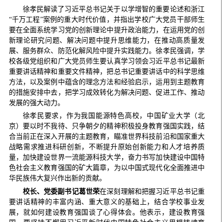
徐孝民解读了习近平总书记关于以学增智的重要论述和浙江
“千万工程”案例的重大时代价值，并指出学校广大党员干部师生
要在全面系统学习党的创新理论中提升政治能力，在运用党的创
新理论研究问题、解决问题中提升思维能力，在推动高质量发
展、服务群众、防范化解风险中提升实践能力。徐孝民强调，学
校各级党组织和广大党员师生要认真学习领会习近平总书记最新
重要讲话精神和重要文件精神，把总书记重要讲话中的科学思维
方法，以及案例中蕴含的理念方法和经验启示，运用到主题教育
的措施安排中去，把学习成效转化为解决问题、促进工作、推动
发展的强大动力。
徐孝民要求，作为我国能源特色高校，中国矿业大学（北
京）要以时不我待、只争朝夕的精神积极投身教育强国实践，结
合当前正在深入开展的主题教育，瞄准世界科技前沿和国家重大
战略需求推进科研创新，不断提升原始创新能力和人才培养质
量，加快建设世界一流能源科技大学，奋力书写加快建设中国特
色社会主义教育强国的矿大篇章，为以中国式现代化全面推进中
华民族伟大复兴作出新的贡献。
校长、党委副书记葛世荣
在深刻理解和把握习近平总书记重
要讲话精神的丰富内涵、重大意义的基础上，结合学校事业发
展，就如何建设教育强国谈了心得体会。他表示，建设教育强