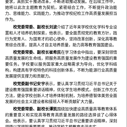
要求，真抓实干推进改革，不断进取推动发展。在后续工作中，
她将以此次主题教育为契机，紧密结合工作，不断提升政治能
力、思维能力、实践能力，为推动学校纪检工作高质量发展担当
作为。
校党委常委、副校长刘波
介绍了近年来学校优化学科专业设
置和人才培养机制探索，他表示，要全面贯彻党的教育方针，践
行为党育人、为国育才的初心使命，坚持改革创新，深化高等教
育综合改革，提高人才自主培养质量，助力高等教育强国建设。
校党委常委、副校长崔希民
在学习体会中指出，要深刻领悟
高质量发展的生命线，把服务高质量发展作为建设教育强国的重
要任务。学校要以服务国家重大战略需求为导向，优化学科结
构，构建具有学校特色的科技创新体系，不断为能源行业高质量
发展提供支撑力和贡献力。
校党委副书记安宇
表示，要认真学习贯彻习近平总书记关于
建设教育强国重要讲话精神，优化学生培养模式，创新工作方式
方法，健全学校创新人才培养体制机制，为培养德智体美劳全面
发展的社会主义建设者和接班人不断贡献矿大力量。
校党委常委、副校长谭凯
围绕加快建设高质量高等教育体系
的重要意义和实现高等教育高质量发展的路径选择谈了心得体
会。他表示，要认真学习贯彻习近平总书记重要讲话精神，深刻
领悟以学增智重要要求，推动学校主题教育走深走实。