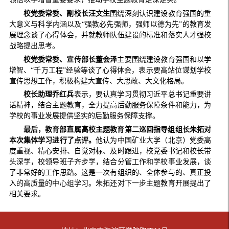
校党委常委、副校长汪文生
围绕深刻认识建设教育强国的重
大意义与科学内涵以及“强教必先强师，强师以德为先”的教育发
展理念谈了心得体会，并就教师队伍建设的标准和落实人才强校
战略提出思考。
校党委常委、宣传部长董会泽
主要围绕建设教育强国和以学
增智、“千万工程”经验等谈了心得体会，表示要高站位谋划学校
宣传思想工作，积极构建大宣传、大思政、大文化格局。
校长助理乔红兵
表示，要认真学习贯彻习近平总书记重要讲
话精神，结合主题教育，全力提高后勤服务保障条件和能力，为
学校的事业发展提供坚实的后勤服务保障支撑。
最后，教育部直属高校主题教育第二巡回指导组组长朱拓对
本次集体学习进行了点评。
他认为中国矿业大学（北京）党委高
度重视、精心安排、自觉对标、及时跟进，校党委书记和校长带
头深学，校领导班子齐步学，结合分管工作和学校事业发展，谈
了非常好的工作思路。这是一次有组织的、全体参与的、真正投
入的高质量的中心组学习。朱拓还对下一步主题教育开展提出了
相关要求。