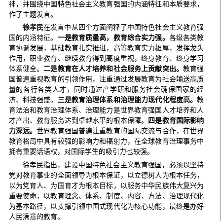
神，并围绕中国特色社会主义教育强国的内涵特征和本质要求，
作了主题发言。
徐孝民
在发言中从四个方面阐释了中国特色社会主义教育强
国的内涵特征。
一是教育质量高，教育综合实力强。
各级各类教
育协调发展，基础教育扎实推进，高等教育实力雄厚，发挥龙头
作用，职业教育、继续教育得到高度重视，终身教育、终身学习
体系健全。
二是教育在人才培养和社会服务上贡献突出。
教育强
国普遍重视教育的引领作用，注重通过发展教育为社会输送高质
量的各行各类人才，同时通过产学研和服务社会确保国家的经
济、科技强盛。
三是教育治理体系和治理能力现代化程度高。
教
育法治和教育治理体系、治理能力是世界教育强国人才培养和人
才产出、教育服务达到卓越水平的根本保障。
四是教育国际影响
力深远。
世界教育强国普遍注重教育的国际交流与合作，在世界
教育格局中具有较强的影响力和辐射力，在全球教育治理事务中
拥有重要话语权，对国际学生的吸引力也较强。
徐孝民指出，建设中国特色社会主义教育强国，必须以坚持
党对教育事业的全面领导为根本保证，以立德树人为根本任务，
以为党育人、为国育才为根本目标，以服务中华民族伟大复兴为
重要使命，以教育理念、体系、制度、内容、方法、治理现代化
为基本路径，以支撑引领中国式现代化为核心功能，最终是办好
人民满意的教育。