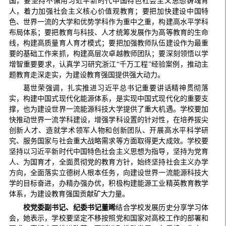
国，要坚持不懈用习近平新时代中国特色社会主义思想铸魂育
人，着力加强社会主义核心价值观教育；要把加快建设中国特
色、世界一流的大学和优势学科作为重中之重，构建高水平学科
布局体系；要把教育与科技、人才统筹发展作为高等教育的生命
线，构建高质量育人育才模式；要把加强教师队伍建设作为最重
要的基础工作来抓，构建高层次卓越教师团队；要深刻领悟以学
增智重要要求，认真学习研究浙江“千万工程”经验案例，推动主
题教育走深走实，为建设教育强国提供强大动力。
葛世荣强调，扎实推进习近平总书记重要讲话精神贯彻落
实，构建中国式现代化能源体系，是实现中国式现代化的重要支
撑，也为建设世界一流能源科技大学提供了重大机遇。学校要加
快推动世界一流学科建设，增强学科设置的针对性，在培养拔尖
创新人才、造就学术领军人物和创新团队、开展高水平科学研
究、服务国家与社会重大战略需求等方面取得更大成效。学校要
坚持以习近平新时代中国特色社会主义思想为指导，坚持为党育
人、为国育才，全面贯彻党的教育方针，始终坚持社会主义办学
方向，全面落实立德树人根本任务，向建设世界一流能源科技大
学的目标奋进，办精办强办优，积极构建能源工业精英教育教学
体系，为建设教育强国贡献矿大力量。
校党委副书记、纪委书记董晞
结合学校发展历史分享学习体
会，她表示，学校要坚定不移按照党和国家对高校工作的部署和