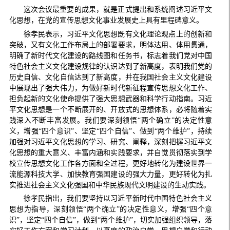
这次会议最重要的成果，就是正式提出和系统阐述习近平文
化思想，在党的宣传思想文化事业发展史上具有里程碑意义。
徐孝民表示，习近平文化思想既有文化理论观点上的创新和
突破，又有文化工作布局上的部署要求，明体达用、体用贯通，
明确了新时代文化建设的路线图和任务书，标志着我们党对中国
特色社会主义文化建设规律的认识达到了新高度，表明我们党的
历史自信、文化自信达到了新高度，并在我国社会主义文化建设
中展现出了强大伟力，为做好新时代新征程宣传思想文化工作、
担负起新的文化使命提供了强大思想武器和科学行动指南。习近
平文化思想是一个不断展开的、开放式的思想体系，必将随着实
践深入不断丰富发展。我们要深刻领悟“两个确立”的决定性意
义，增强“四个意识”、坚定“四个自信”、做到“两个维护”，持续
加强对习近平文化思想的学习、研究、阐释，深刻把握习近平文
化思想的重大意义、丰富内涵和实践要求，并自觉贯彻落实到学
校宣传思想文化工作各方面和全过程，更好地转化为建设世界一
流能源科技大学、加快教育强国建设的强大力量，更好转化为扎
实推进社会主义文化强国和中华民族现代文明建设的生动实践。
徐孝民指出，我们要坚持以习近平新时代中国特色社会主义
思想为指导，深刻领悟“两个确立”的决定性意义，增强“四个意
识”，坚定“四个自信”，做到“两个维护”，切实加强组织领导，落