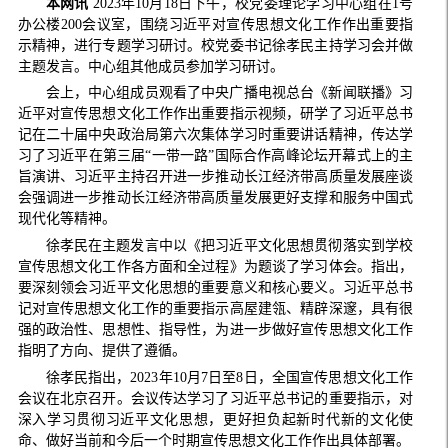
本网讯
2023年10月18日下午，校党委理论学习中心组在1号
办公楼200会议室，围绕习近平对宣传思想文化工作作出重要指
示精神，进行专题学习研讨。校党委书记徐孝民主持学习会并做
主题发言。中心组其他成员参加学习研讨。
会上，中心组成员观看了中央广播电视总台《新闻联播》习
近平对宣传思想文化工作作出重要指示视频，研学了习近平总书
记在二十届中央政治局第六次集体学习时重要讲话精神，传达学
习了习近平在第三届“一带一路”国际合作高峰论坛开幕式上的主
旨演讲、习近平主持召开进一步推动长江经济带高质量发展座谈
会强调进一步推动长江经济带高质量发展更好支撑和服务中国式
现代化等精神。
徐孝民在主题发言中以《把习近平文化思想贯彻落实到学校
宣传思想文化工作各方面和全过程》为题谈了学习体会。指出，
要深刻领会习近平文化思想的重要意义和核心要义。习近平总书
记对宣传思想文化工作的重要指示高屋建瓴、精辟深邃，具有很
强的政治性、思想性、指导性，为进一步做好宣传思想文化工作
指明了方向、提供了遵循。
徐孝民指出，2023年10月7日至8日，全国宣传思想文化工作
会议在北京召开。会议传达学习了习近平总书记的重要指示，对
深入学习贯彻习近平文化思想，更好担负起新时代新的文化使
命、做好当前和今后一个时期宣传思想文化工作作出具体部署。