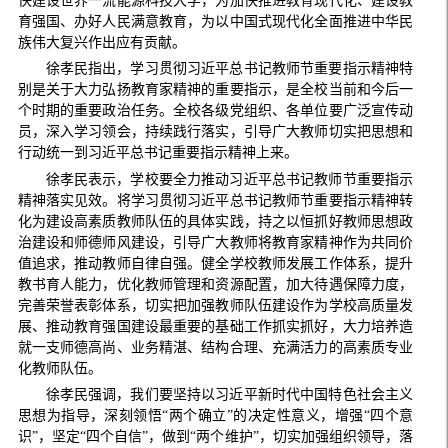
快建设世界一流能源科技大学，为加快推进教育现代化、建设教
育强国、办好人民满意教育，为以中国式现代化全面推进中华民
族伟大复兴作出应有贡献。
徐孝民指出，学习贯彻习近平总书记教师节重要指示精神特
别是关于大力弘扬教育家精神的重要指示，是全校当前和今后一
个时期的重要政治任务。全校各级党组织、各单位要广泛宣传动
员，深入学习领会，持续践行落实，引导广大教师切实把思想和
行动统一到习近平总书记重要指示精神上来。
徐孝民表示，学校要全力推动习近平总书记教师节重要指示
精神落实见效。将学习贯彻习近平总书记教师节重要指示精神转
化为建设高素质教师队伍的具体实践，持之以恒抓好教师思想政
治建设和师德师风建设，引导广大教师将教育家精神作为共同价
值追求，推动教师自律自强。健全学校教师发展工作体系，提升
教书育人能力，优化教师管理和资源配置，加大待遇保障力度，
完善荣誉表彰体系，切实把加强教师队伍建设作为学校高质量发
展、推动教育强国建设最重要的基础工作抓实抓好，大力培养造
就一支师德高尚、业务精湛、结构合理、充满活力的高素质专业
化教师队伍。
徐孝民强调，我们要坚持以习近平新时代中国特色社会主义
思想为指导，深刻领悟“两个确立”的决定性意义，增强“四个意
识”，坚定“四个自信”，做到“两个维护”，切实加强组织领导，落