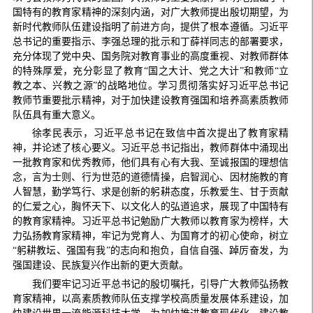
国特有的教育家精神的深刻内涵，对广大教师提出殷切期望，为
新时代教师队伍建设指明了前进方向，提供了根本遵循。习近平
总书记的重要指示、李强总理的批示和丁薛祥同志的部署要求，
充分体现了党中央、国务院对教育事业的高度重视、对教师群体
的特殊厚爱，充分彰显了教育“国之大计、党之大计”和教师“立
教之本、兴教之源”的战略地位。学习贯彻落实好习近平总书记
教师节重要批示精神，对于加快建设教育强国和培养高素质教师
队伍具有重大意义。
徐孝民表示，习近平总书记在致信中首次提出了教育家精
神，并论述了核心要义。习近平总书记指出，教师群体中涌现出
一批教育家和优秀教师，他们具有心有大我、至诚报国的理想信
念，言为士则、行为世范的道德情操，启智润心、因材施教的育
人智慧，勤学笃行、求是创新的躬耕态度，乐教爱生、甘于贡献
的仁爱之心，胸怀天下、以文化人的弘道追求，展现了中国特有
的教育家精神。习近平总书记勉励广大教师以教育家为榜样，大
力弘扬教育家精神，牢记为党育人、为国育才的初心使命，树立
“躬耕教坛、强国有我”的志向和抱负，自信自强、踔厉奋发，为
强国建设、民族复兴作出新的更大贡献。
我们要牢记习近平总书记的殷切嘱托，引导广大教师弘扬教
育家精神，以高素质教师队伍支撑学校高质量发展体系建设，加