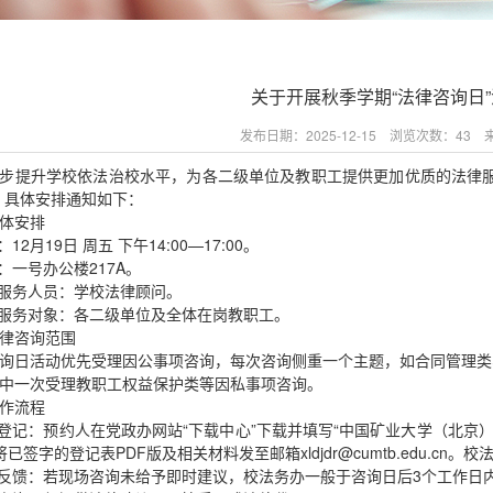
关于开展秋季学期“法律咨询日
发布日期：2025-12-15 浏览次数：
43
来
步提升学校依法治校水平，为各二级单位及教职工提供更加优质的法律服务，
，具体安排通知如下：
体安排
：12月19日 周五 下午14:00—17:00。
点：一号办公楼217A。
询服务人员：学校法律顾问。
询服务对象：各二级单位及全体在岗教职工。
律咨询范围
询日活动优先受理因公事项咨询，每次咨询侧重一个主题，如合同管理类
中一次受理教职工权益保护类等因私事项咨询。
作流程
约登记：预约人在党政办网站“下载中心”下载并填写“中国矿业大学（北京
前将已签字的登记表PDF版及相关材料发至邮箱xldjdr@cumtb.edu.
果反馈：若现场咨询未给予即时建议，校法务办一般于咨询日后3个工作日