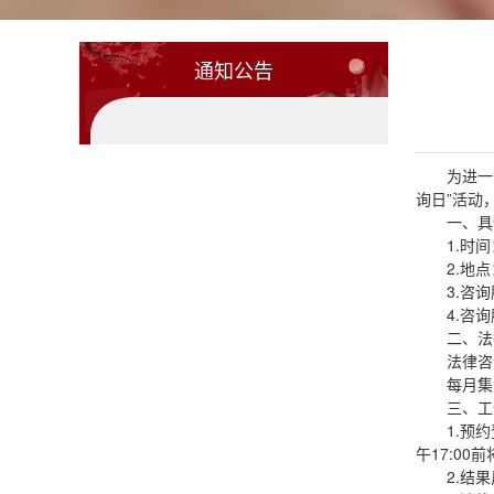
通知公告
为进一
询日”活动
一、具
1.时间
2.地
3.咨
4.咨
二、法
法律咨
每月集
三、工
1.预
午17:00
2.结