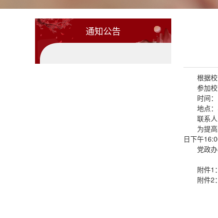
通知公告
根据校
参加校
时间：1
地点：
联系人：
为提高
日下午16:
党政办
附件1
附件2