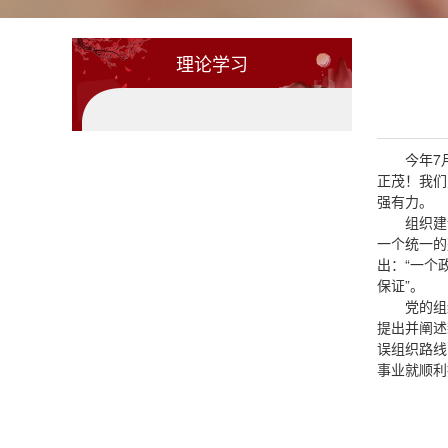
理论学习
今年7
正茂！我们
强有力。
组织建
一个统一的
出：“一个
保证”。
党的组
提出并阐述
误组织路线
事业就顺利