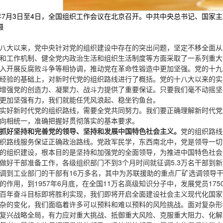
8年7月3日至4日，全国组织工作会议在北京召开。中共中央总书记、国家
摄
八大以来，党中央针对党的组织建设中存在的突出问题，坚定不移全面从
和工作机制、健全党内政治生活和组织生活制度等方面采取了一系列重大
入开展反腐败斗争等相协调，推动党在革命性锻造中更加坚强。党的十九
经验的基础上，对新时代党的组织路线进行了概括。党的十八大以来的实
增强党的创造力、凝聚力、战斗力提供了重要保证。只要我们毫不动摇坚
更加坚强有力，我们就能任凭风浪起、稳坐钓鱼台。
实好新时代党的组织路线，需要全党共同努力。我们要正确理解新时代党
向相统一，准确把握好贯彻落实的基本要求。
抓好坚持和完善党的领导、坚持和发展中国特色社会主义。
党的组织路线
织路线服务保证正确政治路线。党政军民学，东西南北中，党是领导一切
的组织建设，根本目的是坚持和加强党的全面领导，为推进中国特色社会
做好干部准备工作，各级组织部门不到3个月时间就征调5.3万名干部到新解
调到工业部门的干部有16万多名，其中为苏联援助的重点厂矿选调领导干部
的作用，到1957年6月底，在全国11万名高级知识分子中，发展党员17
百年奋斗目标即将胜利实现，我们即将开启全面建设社会主义现代化国家
杂的变化，我们面临着许多可以预料和难以预料的风险挑战。面对复杂形
复兴战略全局，有力应对重大挑战、抵御重大风险、克服重大阻力、化解