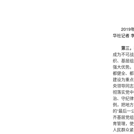
201
华社记者 
第三，
成为不可战
织、基层组
强大优势。
都健全、都
建设为重点
央领导同志
彻落实党中
治、守纪律
例，把地方
的“最后一
齐基层党组
育管理，使
人民群众紧