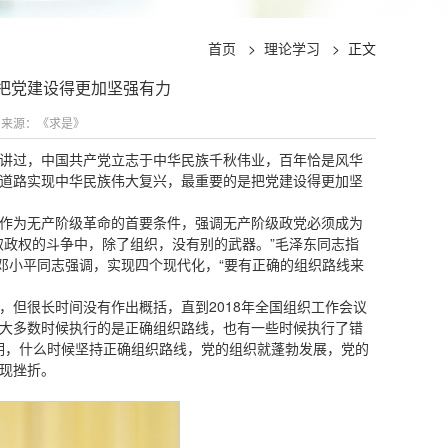
首页
>
理论学习
>
正文
把党建设得更加坚强有力
来源：《求是》
。我讲过，中国共产党立志于中华民族千秋伟业，百年恰是风华
道路实现中华民族伟大复兴，最重要的是把党建设得更加坚
作为无产阶级革命的首要条件，强调无产阶级政党必须成为
取政权的斗争中，除了组织，没有别的武器。”毛泽东同志指
邓小平同志强调，实现四个现代化，“要有正确的组织路线来
但很长时间没有作出概括，直到2018年全国组织工作会议
大多数时候执行的是正确组织路线，也有一些时候执行了错
表明，什么时候坚持正确组织路线，党的组织就蓬勃发展，党的
现挫折。