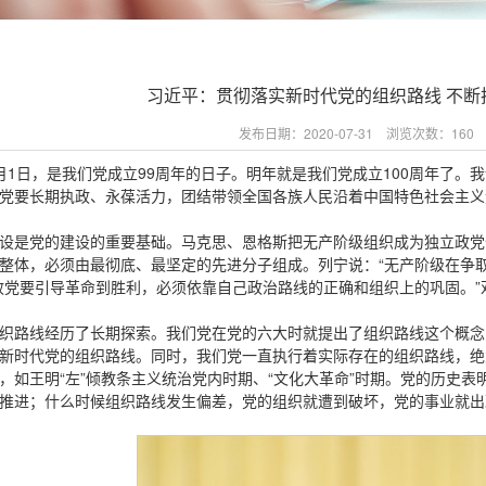
习近平：贯彻落实新时代党的组织路线 不断
发布日期：2020-07-31 浏览次数：
160
月1日，是我们党成立99周年的日子。明年就是我们党成立100周年了
党要长期执政、永葆活力，团结带领全国各族人民沿着中国特色社会主义
设是党的建设的重要基础。马克思、恩格斯把无产阶级组织成为独立政党
整体，必须由最彻底、最坚定的先进分子组成。列宁说：“无产阶级在争
政党要引导革命到胜利，必须依靠自己政治路线的正确和组织上的巩固。”
织路线经历了长期探索。我们党在党的六大时就提出了组织路线这个概念，
新时代党的组织路线。同时，我们党一直执行着实际存在的组织路线，绝
，如王明“左”倾教条主义统治党内时期、“文化大革命”时期。党的历史
推进；什么时候组织路线发生偏差，党的组织就遭到破坏，党的事业就出