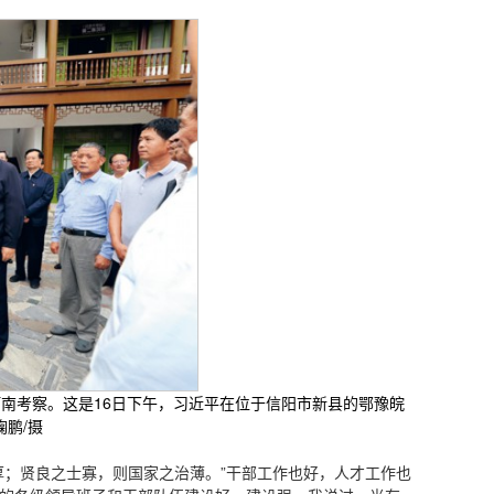
在河南考察。这是16日下午，习近平在位于信阳市新县的鄂豫皖
鹏/摄
厚；贤良之士寡，则国家之治薄。”干部工作也好，人才工作也