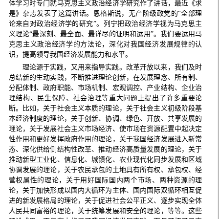
体学习时专门就马克思主义政治经济学研究作了讲话，最近《求
是》杂志发表了这篇讲话。恩格斯说，无产阶级政党的“全部理
论来自对政治经济学的研究”。列宁把政治经济学视为马克思主
义理论“最深刻、最全面、最详尽的证明和运用”。我们要运用马
克思主义政治经济学的方法论，深化对我国经济发展规律的认
识，提高领导我国经济发展能力和水平。
理论源于实践，又用来指导实践。改革开放以来，我们及时
总结新的生动实践，不断推进理论创新，在发展理念、所有制、
分配体制、政府职能、市场机制、宏观调控、产业结构、企业治
理结构、民生保障、社会治理等重大问题上提出了许多重要论
断。比如，关于社会主义本质的理论，关于社会主义初级阶段基
本经济制度的理论，关于创新、协调、绿色、开放、共享发展的
理论，关于发展社会主义市场经济、使市场在资源配置中起决定
性作用和更好发挥政府作用的理论，关于我国经济发展进入新常
态、深化供给侧结构性改革、推动经济高质量发展的理论，关于
推动新型工业化、信息化、城镇化、农业现代化同步发展和区域
协调发展的理论，关于农民承包的土地具有所有权、承包权、经
营权属性的理论，关于用好国际国内两个市场、两种资源的理
论，关于加快形成以国内大循环为主体、国内国际双循环相互促
进的新发展格局的理论，关于促进社会公平正义、逐步实现全体
人民共同富裕的理论，关于统筹发展和安全的理论，等等。这些