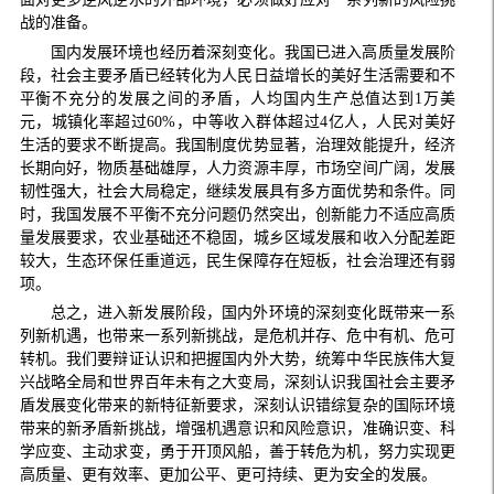
战的准备。
国内发展环境也经历着深刻变化。我国已进入高质量发展阶
段，社会主要矛盾已经转化为人民日益增长的美好生活需要和不
平衡不充分的发展之间的矛盾，人均国内生产总值达到1万美
元，城镇化率超过60%，中等收入群体超过4亿人，人民对美好
生活的要求不断提高。我国制度优势显著，治理效能提升，经济
长期向好，物质基础雄厚，人力资源丰厚，市场空间广阔，发展
韧性强大，社会大局稳定，继续发展具有多方面优势和条件。同
时，我国发展不平衡不充分问题仍然突出，创新能力不适应高质
量发展要求，农业基础还不稳固，城乡区域发展和收入分配差距
较大，生态环保任重道远，民生保障存在短板，社会治理还有弱
项。
总之，进入新发展阶段，国内外环境的深刻变化既带来一系
列新机遇，也带来一系列新挑战，是危机并存、危中有机、危可
转机。我们要辩证认识和把握国内外大势，统筹中华民族伟大复
兴战略全局和世界百年未有之大变局，深刻认识我国社会主要矛
盾发展变化带来的新特征新要求，深刻认识错综复杂的国际环境
带来的新矛盾新挑战，增强机遇意识和风险意识，准确识变、科
学应变、主动求变，勇于开顶风船，善于转危为机，努力实现更
高质量、更有效率、更加公平、更可持续、更为安全的发展。