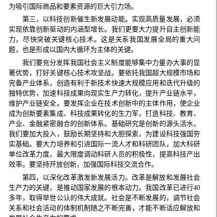
为吸引国际商品和要素资源的巨大引力场。
第三，以科技创新催生新发展动能。实现高质量发展，必须
实现依靠创新驱动的内涵型增长。我们更要大力提升自主创新能
力，尽快突破关键核心技术。这是关系我国发展全局的重大问
题，也是形成以国内大循环为主体的关键。
我们要充分发挥我国社会主义制度能够集中力量办大事的显
著优势，打好关键核心技术攻坚战。要依托我国超大规模市场和
完备产业体系，创造有利于新技术快速大规模应用和迭代升级的
独特优势，加速科技成果向现实生产力转化，提升产业链水平，
维护产业链安全。要发挥企业在技术创新中的主体作用，使企业
成为创新要素集成、科技成果转化的生力军，打造科技、教育、
产业、金融紧密融合的创新体系。基础研究是创新的源头活水，
我们要加大投入，鼓励长期坚持和大胆探索，为建设科技强国夯
实基础。要大力培养和引进国际一流人才和科研团队，加大科研
单位改革力度，最大限度调动科研人员的积极性，提高科技产出
效率。要坚持开放创新，加强国际科技交流合作。
第四，以深化改革激发新发展活力。改革是解放和发展社会
生产力的关键，是推动国家发展的根本动力。我国改革已进行40
多年，取得举世公认的伟大成就。社会是不断发展的，调节社会
关系和社会活动的体制机制随之不断完善，才能不断适应解放和