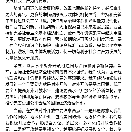
发展社会生产力的要求。
随着我国迈入新发展阶段，改革也面临新的任务，必须拿出
更大的勇气、更多的举措破除深层次体制机制障碍，坚持和完善
中国特色社会主义制度，推进国家治理体系和治理能力现代化。
我们要守正创新、开拓创新，大胆探索自己未来发展之路。要坚
持和完善社会主义基本经济制度，使市场在资源配置中起决定性
作用，更好发挥政府作用，营造长期稳定可预期的制度环境。要
加强产权和知识产权保护，建设高标准市场体系，完善公平竞争
制度，激发市场主体发展活力，使一切有利于社会生产力发展的
力量源泉充分涌流。
第五，以高水平对外开放打造国际合作和竞争新优势。当
前，国际社会对经济全球化前景有不少担忧。我们认为，国际经
济联通和交往仍是世界经济发展的客观要求。我国经济持续快速
发展的一个重要动力就是对外开放。对外开放是基本国策，我们
要全面提高对外开放水平，建设更高水平开放型经济新体制，形
成国际合作和竞争新优势。要积极参与全球经济治理体系改革，
推动完善更加公平合理的国际经济治理体系。
当前，在推进对外开放中要注意两点：一是凡是愿意同我们
合作的国家、地区和企业，包括美国的州、地方和企业，我们都
要积极开展合作，形成全方位、多层次、多元化的开放合作格
局。二是越开放越要重视安全，越要统筹好发展和安全，着力增