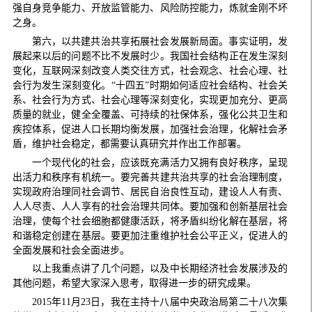
强自身竞争能力、开放监管能力、风险防控能力，炼就金刚不坏
之身。
第六，以共建共治共享拓展社会发展新局面。事实证明，发
展起来以后的问题不比不发展时少。我国社会结构正在发生深刻
变化，互联网深刻改变人类交往方式，社会观念、社会心理、社
会行为发生深刻变化。“十四五”时期如何适应社会结构、社会关
系、社会行为方式、社会心理等深刻变化，实现更加充分、更高
质量的就业，健全全覆盖、可持续的社保体系，强化公共卫生和
疾控体系，促进人口长期均衡发展，加强社会治理，化解社会矛
盾，维护社会稳定，都需要认真研究并作出工作部署。
一个现代化的社会，应该既充满活力又拥有良好秩序，呈现
出活力和秩序有机统一。要完善共建共治共享的社会治理制度，
实现政府治理同社会调节、居民自治良性互动，建设人人有责、
人人尽责、人人享有的社会治理共同体。要加强和创新基层社会
治理，使每个社会细胞都健康活跃，将矛盾纠纷化解在基层，将
和谐稳定创建在基层。要更加注重维护社会公平正义，促进人的
全面发展和社会全面进步。
以上我重点讲了几个问题，以及中长期经济社会发展涉及的
其他问题，希望大家深入思考，取得进一步的研究成果。
2015年11月23日，我在主持十八届中央政治局第二十八次集