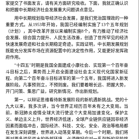
家提交了书面发言，请有关方面研究吸收。下面，我就正确认识
和把握中长期经济社会发展重大问题讲点意见。
用中长期规划指导经济社会发展，是我们党治国理政的一种
重要方式。从1953年开始，我国已经编制实施了13个五年规划
（计划），其中改革开放以来编制实施8个，有力推动了经济社
会发展、综合国力提升、人民生活改善，创造了世所罕见的经济
快速发展奇迹和社会长期稳定奇迹。实践证明，中长期发展规划
既能充分发挥市场在资源配置中的决定性作用，又能更好发挥政
府作用。
“十四五”时期是我国全面建成小康社会、实现第一个百年奋
斗目标之后，乘势而上开启全面建设社会主义现代化国家新征
程、向第二个百年奋斗目标进军的第一个五年，我国将进入新发
展阶段。凡事预则立，不预则废。我们要着眼长远、把握大势，
开门问策、集思广益，研究新情况、作出新规划。
第一，以辩证思维看待新发展阶段的新机遇新挑战。党的十
九大以来，我多次讲，当今世界正经历百年未有之大变局。当
前，新冠肺炎疫情全球大流行使这个大变局加速变化，保护主
义、单边主义上升，世界经济低迷，全球产业链供应链因非经济
因素而面临冲击，国际经济、科技、文化、安全、政治等格局都
在发生深刻调整，世界进入动荡变革期。今后一个时期，我们将
面对更多逆风逆水的外部环境，必须做好应对一系列新的风险挑