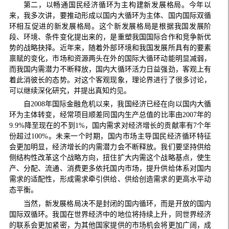
第二，以畅通国民经济循环为主构建新发展格局。今年以
来，我多次讲，要推动形成以国内大循环为主体、国内国际双循
环相互促进的新发展格局。这个新发展格局是根据我国发展阶
段、环境、条件变化提出来的，是重塑我国国际合作和竞争新优
势的战略抉择。近年来，随着外部环境和我国发展所具有的要素
禀赋的变化，市场和资源两头在外的国际大循环动能明显减弱，
而我国内需潜力不断释放，国内大循环活力日益强劲，客观上有
着此消彼长的态势。对这个客观现象，理论界进行了很多讨论，
可以继续深化研究，并提出真知灼见。
自2008年国际金融危机以来，我国经济已经在向以国内大循
环为主体转变，经常项目顺差同国内生产总值的比率由2007年的
9.9%降至现在的不到1%，国内需求对经济增长的贡献率有7个年
份超过100%。未来一个时期，国内市场主导国民经济循环特征
会更加明显，经济增长的内需潜力会不断释放。我们要坚持供给
侧结构性改革这个战略方向，扭住扩大内需这个战略基点，使生
产、分配、流通、消费更多依托国内市场，提升供给体系对国内
需求的适配性，形成需求牵引供给、供给创造需求的更高水平动
态平衡。
当然，新发展格局决不是封闭的国内循环，而是开放的国内
国际双循环。我国在世界经济中的地位将持续上升，同世界经济
的联系会更加紧密，为其他国家提供的市场机会将更加广阔，成