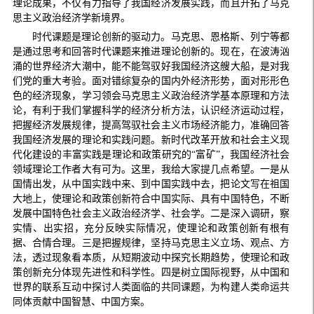
理论成果，不仅有力指导了我国经济发展实践，而且开拓了马克
思主义政治经济学新境界。
时代课题是理论创新的驱动力。马克思、恩格斯、列宁等都
是通过思考和回答时代课题来推进理论创新的。现在，在波涛汹
涌的世界经济大潮中，能不能驾驭好我国经济这艘大船，是对我
们党的重大考验。面对错综复杂的国内外经济形势，面对形形色
色的经济现象，学习领会马克思主义政治经济学基本原理和方法
论，有利于我们掌握科学的经济分析方法，认识经济运动过程，
把握经济发展规律，提高驾驭社会主义市场经济能力，准确回答
我国经济发展的理论和实践问题。新时代改革开放和社会主义现
代化建设的丰富实践是理论和政策研究的“富矿”，我国经济社会
领域理论工作者大有可为。这里，我给大家提几点希望。一是从
国情出发，从中国实践中来、到中国实践中去，把论文写在祖国
大地上，使理论和政策创新符合中国实际、具有中国特色，不断
发展中国特色社会主义政治经济学、社会学。二是深入调研，察
实情、出实招，充分反映实际情况，使理论和政策创新有根有
据、合情合理。三是把握规律，坚持马克思主义立场、观点、方
法，透过现象看本质，从短期波动中探究长期趋势，使理论和政
策创新充分体现先进性和科学性。四是树立国际视野，从中国和
世界的联系互动中探讨人类面临的共同课题，为构建人类命运共
同体贡献中国智慧、中国方案。