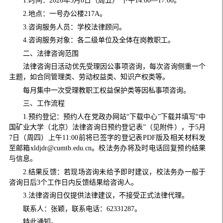
1.时间：2026年5月8日（周五） 下午14:00—17:00。
2.地点：一号办公楼217A。
3.咨询服务人员：学校法律顾问。
4.咨询服务对象：各二级单位及全体在岗教职工。
二、法律咨询范围
法律咨询日活动优先受理因公事项咨询，每次咨询侧重一个
主题，如合同管理类、劳动权益类、知识产权类等。
每月集中一次受理教职工权益保护类等因私事项咨询。
三、工作流程
1.预约登记：预约人在党政办网站“下载中心”下载并填写“中
国矿业大学（北京）法律咨询日预约登记表”（见附件），于5月
7日（周四）上午11:00前将已签字的登记表PDF版及相关材料发
至邮箱xldjdr@cumtb.edu.cn。校法务办将及时电话回复预约结果
与信息。
2.结果反馈：若现场咨询未给予即时建议，校法务办一般于
咨询日后3个工作日内反馈结果给咨询人。
3.法律咨询日仅提供法律建议，不接受正式法律代理。
联系人：张颖，联系电话：62331287。
特此通知。