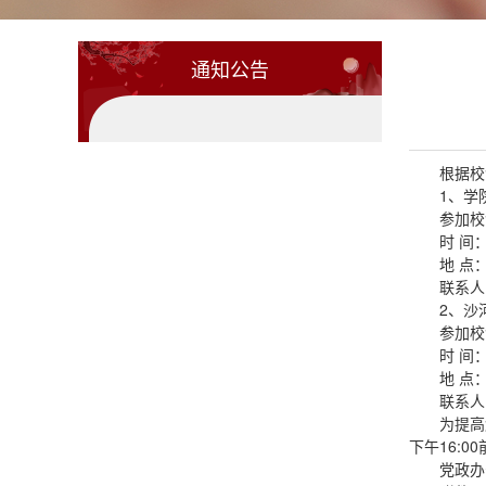
通知公告
根据校
1、学
参加校
时 间
地 点
联系人：
2、沙
参加校
时 间
地 点
联系人：
为提高
下午16:0
党政办