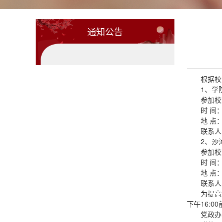
通知公告
根据校
1、学
参加校
时 间
地 点
联系人：
2、沙
参加校
时 间
地 点
联系人：
为提高
下午16:0
党政办